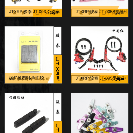
JTXRP 骏泰 JT-003 公路车
JTXRP 骏泰 JT-005B夹器油
C型夹器
管接头适合：禧玛诺、速联、
蓝图、顺泰、轮峰等等品牌。
碳纤维圈刹-刹车胶
JTXRP 骏泰 JT-005平把公
路自行车四活塞油碟刹车轻量
化制动力强CNC一体加工