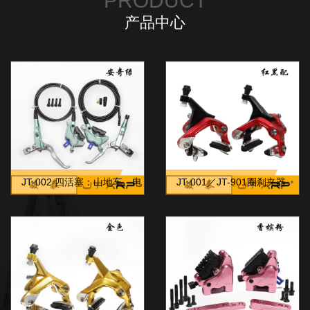
PRODUCT
产品中心
JT-002 四活塞：山地车、电
JT-001／JT-901圈刹夹器
摩等